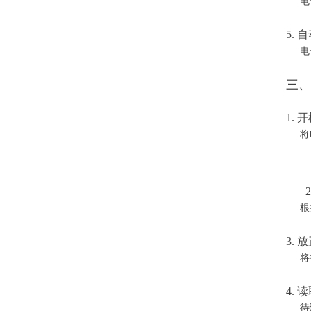
电子
5. 
电子
三、
1. 
将电
根据
3.
将待
4.
待测