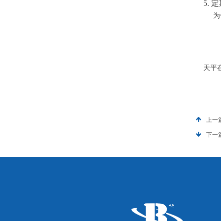
5. 
为保
天平
上一
下一